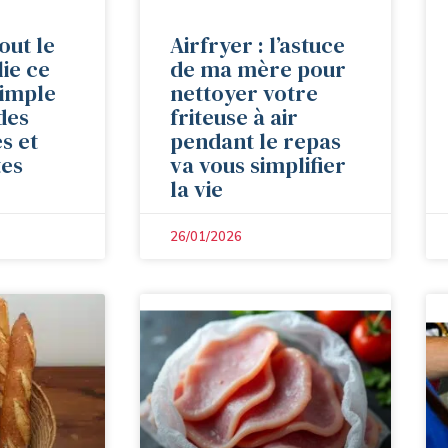
tout le
Airfryer : l’astuce
ie ce
de ma mère pour
simple
nettoyer votre
des
friteuse à air
s et
pendant le repas
tes
va vous simplifier
la vie
26/01/2026