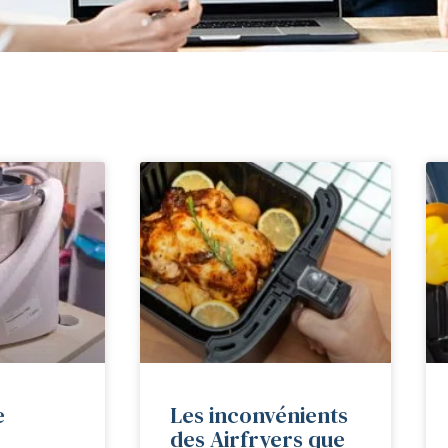
e
Les inconvénients
des Airfryers que