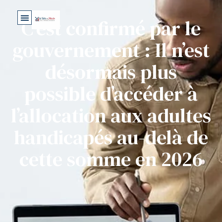
C’est confirmé par le
gouvernement : Il n’est
désormais plus
possible d’accéder à
l’allocation aux adultes
handicapés au-delà de
cette somme en 2026