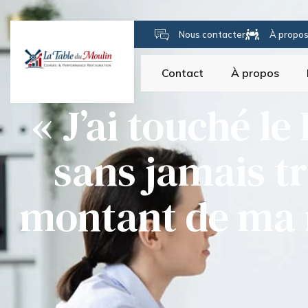
Nous contacter
À propo
Contact
À propos
« J’ai touché l
sans jamais tra
montant de ma r