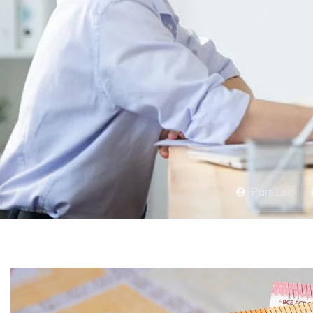
Part
Luc