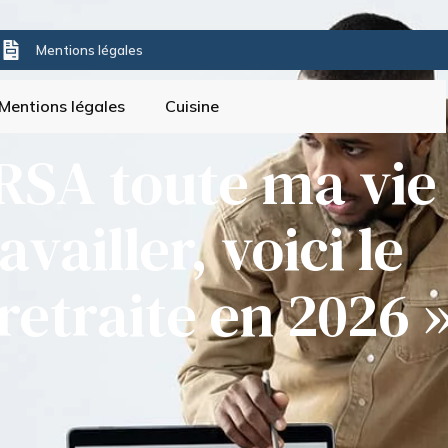
s
Mentions légales
Mentions légales
Cuisine
e RSA toute ma vie
vailler, voici le
etraite en 2026 