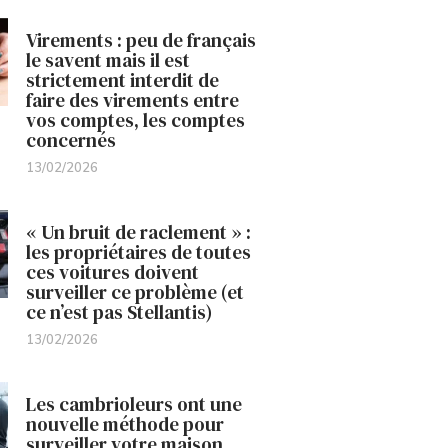
Virements : peu de français
le savent mais il est
strictement interdit de
faire des virements entre
vos comptes, les comptes
concernés
13/02/2026
« Un bruit de raclement » :
les propriétaires de toutes
ces voitures doivent
surveiller ce problème (et
ce n’est pas Stellantis)
13/02/2026
Les cambrioleurs ont une
nouvelle méthode pour
surveiller votre maison,