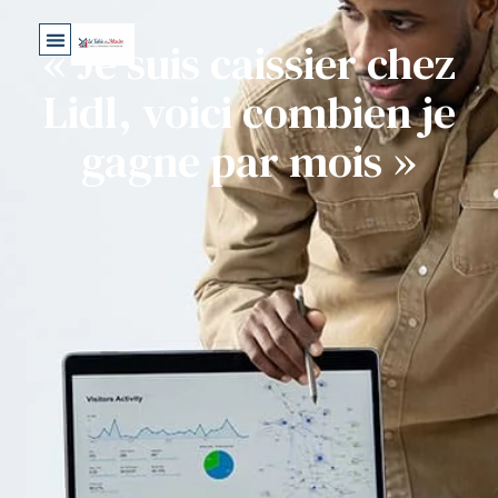
« Je suis caissier chez
Lidl, voici combien je
gagne par mois »